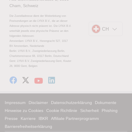
Cham, Schweiz
Die Zustelladresse dient der Weiterleitung von
Postsendungen an die LYNX B.V., die an dieser
Adresse physisch nicht präsent ist. Die LYNX B.V.
CH
unterhält jeweils eine physische Präsenz an den
folgenden Adressen:
Amsterdam: LYNX B.V., Herengracht 527, 1017
BV Amsterdam, Niederlande
Berlin: LYNX B.V., Zweigniederlassung Berlin,
Charlottenstrasse 68, 10117 Berlin, Deutschland
Gent: LYNX B.V. Zweigniederlassung Gent, Kouter
26, 9000 Gent, Belgien
Impressum
Disclaimer
Datenschutzerklärung
Dokumente
Hinweise zu Cookies
Cookie Richtlinie
Sicherheit
Phishing
Presse
Karriere
IBKR
Affiliate Partnerprogramm
Barrierefreiheitserklärung