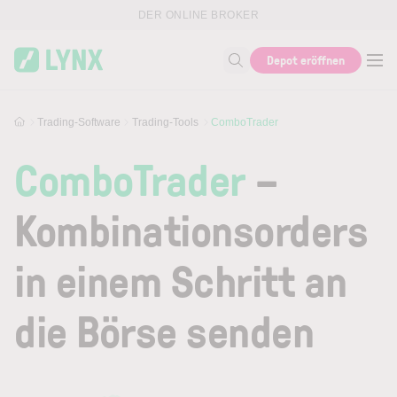
Skip to main content
DER ONLINE BROKER
Depot eröffnen
Suche nach Thema, ISIN...
Trading-Software
Trading-Tools
ComboTrader
ComboTrader
–
Kombinationsorders
in einem Schritt an
die Börse senden