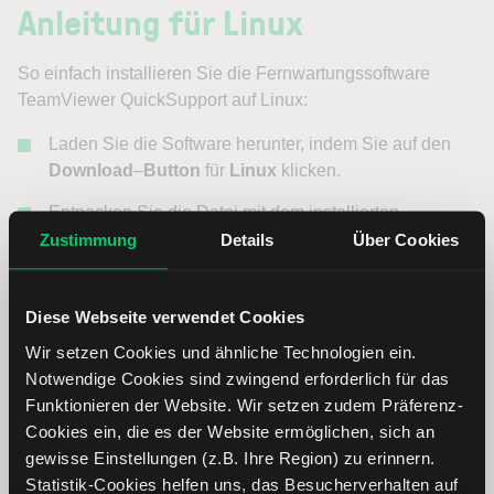
Anleitung für Linux
So einfach installieren Sie die Fernwartungssoftware
TeamViewer QuickSupport auf Linux:
Laden Sie die Software herunter, indem Sie auf den
Download
–
Button
für
Linux
klicken.
Entpacken Sie die Datei mit dem installierten
Extraktionprogramm (unter Ubuntu: Paketmanager
Zustimmung
Details
Über Cookies
oder GZip)
In dem Ordner
teamviewerqs
finden Sie die Datei
Diese Webseite verwendet Cookies
TeamViewer
. Öffnen Sie diese.
Wir setzen Cookies und ähnliche Technologien ein.
Notwendige Cookies sind zwingend erforderlich für das
Installation über die
Kommandozeile
/
Konsole
:
Funktionieren der Website. Wir setzen zudem Präferenz-
Cookies ein, die es der Website ermöglichen, sich an
Öffnen Sie das Terminal (auch Shell oder Konsole
gewisse Einstellungen (z.B. Ihre Region) zu erinnern.
genannt) und navigieren Sie zu dem Ordner, wo Sie
Statistik-Cookies helfen uns, das Besucherverhalten auf
die Installationsdatei gespeichert haben. Bei den