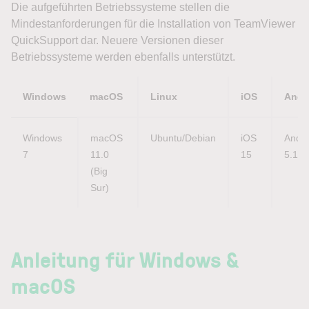
Die aufgeführten Betriebssysteme stellen die
Mindestanforderungen für die Installation von TeamViewer
QuickSupport dar. Neuere Versionen dieser
Betriebssysteme werden ebenfalls unterstützt.
Windows
macOS
Linux
iOS
Andr
Windows 
macOS 
Ubuntu/Debian
iOS 
Andro
7
11.0 
15
5.1
(Big 
Sur)
Anleitung für Windows &
macOS