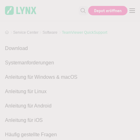
Skip to main content
Depot eröffnen
Suche nach Hilfe oder Info
Service Center
Software
TeamViewer QuickSupport
Download
Systemanforderungen
Anleitung für Windows & macOS
Anleitung für Linux
Anleitung für Android
Anleitung für iOS
Häufig gestellte Fragen