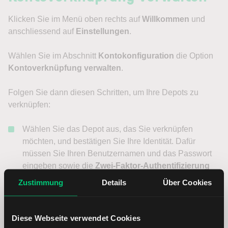
Klicken Sie im Menü oben rechts auf
Willkommen
und
anschliessend auf
Einstellungen
.
Wählen Sie im Abschnitt
Kontokonfiguration
die Option
Kontoverknüpfung verwalten
.
Folgen Sie dann diesen Schritten, um Ihre Depots zu
verknüpfen:
Wählen Sie das Depot aus, das Sie verknüpfen
möchten, und bestätigen Sie Ihre Identität. Dafür
müssen Sie Ihren Benutzernamen und das Passwort
eingeben sowie die
Zwei-Faktor-Authentifizierung
durchführen.
Zustimmung
Details
Über Cookies
Überprüfen Sie auf der nächsten Seite Ihr Finanzprofil
und Ihre Handelserfahrung. Bestätigen Sie, dass die
Diese Webseite verwendet Cookies
angezeigten Informationen korrekt sind.