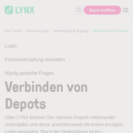
Skip to main content
Depot eröffnen
Suche nach Hilfe oder Info
ervice Center
Depot & Login
Anmeldung & Zugang
Verbinden von Depots
Login
Kontoverknüpfung verwalten
Häufig gestellte Fragen
Verbinden von
Depots
Über LYNX können Sie mehrere Depots miteinander
verknüpfen und diese anschliessend mit einem einzigen
Login verwalten. Nach der Verknüpfung ist es –