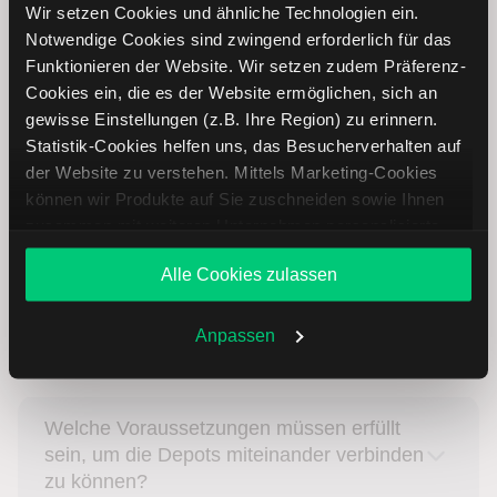
Wir setzen Cookies und ähnliche Technologien ein.
Konfigurieren Sie Ihre
Marktdaten-Abonnements
,
Notwendige Cookies sind zwingend erforderlich für das
indem Sie die gewünschten Optionen auswählen.
Funktionieren der Website. Wir setzen zudem Präferenz-
Klicken Sie auf
Weiter
, um fortzufahren.
Cookies ein, die es der Website ermöglichen, sich an
gewisse Einstellungen (z.B. Ihre Region) zu erinnern.
Ihre Anfrage, die Depots unter einem einzigen
Statistik-Cookies helfen uns, das Besucherverhalten auf
Benutzernamen zu verknüpfen, wird übermittelt.
der Website zu verstehen. Mittels Marketing-Cookies
können wir Produkte auf Sie zuschneiden sowie Ihnen
Hinweis: Es können nur Depots miteinander verknüpft
zusammen mit weiteren Unternehmen personalisierte
werden, bei denen rechtlicher Inhaber und
Angebote unterbreiten. Sie entscheiden, welche Cookies
Registrierungsdaten übereinstimmen.
Alle Cookies zulassen
Sie zulassen oder ablehnen. Ihre Entscheidung können
Sie jederzeit in den
Cookie-Einstellungen
ändern.
Häufig gestellte Fragen
Weitere Infos auch in unserer
Datenschutzerklärung
.
Anpassen
Welche Voraussetzungen müssen erfüllt
sein, um die Depots miteinander verbinden
zu können?