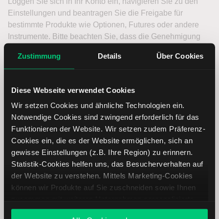
Loggen Sie sich in Ihr Konto ein, navigieren Sie zu den
Einstellungen und beantragen Sie die Freigabe für
bestimmte Produkte wie Optionen, Futures oder andere
Instrumente. Bitte beachten Sie, dass die Genehmigung
der Handelsfreigaben von Ihrer Erfahrung, Ihrem Wissen
Zustimmung
Details
Über Cookies
und Ihrer finanziellen Situation abhängen kann.
Eine Schritt-für-Schritt-Anleitung zur Beantragung neuer
Diese Webseite verwendet Cookies
Handelsfreigaben finden Sie
hier
.
Wir setzen Cookies und ähnliche Technologien ein.
Login Client Portal
Notwendige Cookies sind zwingend erforderlich für das
Funktionieren der Website. Wir setzen zudem Präferenz-
Cookies ein, die es der Website ermöglichen, sich an
gewisse Einstellungen (z.B. Ihre Region) zu erinnern.
Echtzeit-Marktdaten
Statistik-Cookies helfen uns, das Besucherverhalten auf
abonnieren
der Website zu verstehen. Mittels Marketing-Cookies
können wir Produkte auf Sie zuschneiden sowie Ihnen
zusammen mit weiteren Unternehmen personalisierte
Echtzeit-Marktdaten sind wichtig, um fundierte
Angebote unterbreiten. Sie entscheiden, welche Cookies
Handelsentscheidungen treffen zu können. Über das