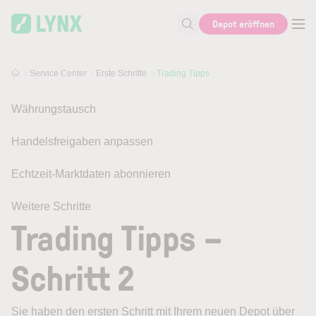
Skip to main content
Depot eröffnen
Suche nach Hilfe oder Info
Service Center
Erste Schritte
Trading Tipps
Währungstausch
Handelsfreigaben anpassen
Echtzeit-Marktdaten abonnieren
Weitere Schritte
Trading Tipps –
Schritt 2
Sie haben den ersten Schritt mit Ihrem neuen Depot über