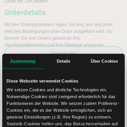
Laufe der Zeit ändern.
Orderdetails
Mit den Orderparametern legen Sie fest, wie und unter
welchen Bedingungen eine Order ausgeführt wird. So
können Sie Ihre Orders gezielt an Ihre
Handelspräferenzen und Ihre Strategie anpassen.
Ordertypen
Zustimmung
Details
Über Cookies
Orderdetails
Währungstausch
Diese Webseite verwendet Cookies
Wir setzen Cookies und ähnliche Technologien ein.
Ihr Depot über LYNX ist ein Multiwährungsdepot. Dadurch
Notwendige Cookies sind zwingend erforderlich für das
können Sie Produkte in unterschiedlichen Währungen
Funktionieren der Website. Wir setzen zudem Präferenz-
handeln. In diesem Abschnitt finden Sie eine Anleitung
Cookies ein, die es der Website ermöglichen, sich an
zum Währungstausch.
gewisse Einstellungen (z.B. Ihre Region) zu erinnern.
Bitte beachten Sie, dass ein Währungstausch mit
Statistik-Cookies helfen uns, das Besucherverhalten auf