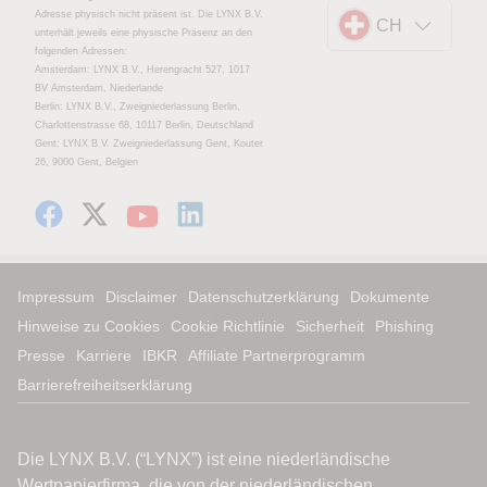
Adresse physisch nicht präsent ist. Die LYNX B.V.
CH
unterhält jeweils eine physische Präsenz an den
folgenden Adressen:
Amsterdam: LYNX B.V., Herengracht 527, 1017
BV Amsterdam, Niederlande
Berlin: LYNX B.V., Zweigniederlassung Berlin,
Charlottenstrasse 68, 10117 Berlin, Deutschland
Gent: LYNX B.V. Zweigniederlassung Gent, Kouter
26, 9000 Gent, Belgien
Impressum
Disclaimer
Datenschutzerklärung
Dokumente
Hinweise zu Cookies
Cookie Richtlinie
Sicherheit
Phishing
Presse
Karriere
IBKR
Affiliate Partnerprogramm
Barrierefreiheitserklärung