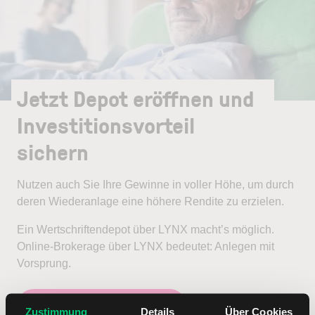
Jetzt Depot eröffnen und
Investitionsvorteil
sichern
Nutzen auch Sie Ihre Gewinne in voller Höhe, um durch
deren Wiederanlage eine höhere Rendite zu erzielen.
Ein Wertschriftendepot über LYNX macht’s möglich.
Online-Brokerage über LYNX bedeutet: Anlegen mit
Vorsprung.
Jetzt Depot eröffnen
Zustimmung
Details
Über Cookies