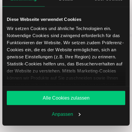
Diese Webseite verwendet Cookies
Wir setzen Cookies und ähnliche Technologien ein.
Notwendige Cookies sind zwingend erforderlich für das
Funktionieren der Website. Wir setzen zudem Präferenz-
Cookies ein, die es der Website ermöglichen, sich an
5 entscheidende Vorteile vom
gewisse Einstellungen (z.B. Ihre Region) zu erinnern.
Online Broker LYNX
Statistik-Cookies helfen uns, das Besucherverhalten auf
der Website zu verstehen. Mittels Marketing-Cookies
können wir Produkte auf Sie zuschneiden sowie Ihnen
zusammen mit weiteren Unternehmen personalisierte
Angebote unterbreiten. Sie entscheiden, welche Cookies
Alle Cookies zulassen
Sie zulassen oder ablehnen. Ihre Entscheidung können
Weltweites Handeln
Sie jederzeit in den
Cookie-Einstellungen
ändern.
Weitere Infos auch in unserer
Datenschutzerklärung
.
Anpassen