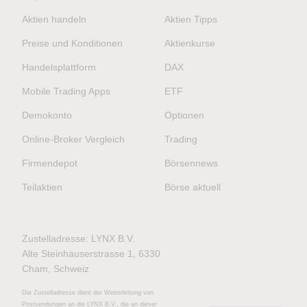
Aktien handeln
Aktien Tipps
Preise und Konditionen
Aktienkurse
Handelsplattform
DAX
Mobile Trading Apps
ETF
Demokonto
Optionen
Online-Broker Vergleich
Trading
Firmendepot
Börsennews
Teilaktien
Börse aktuell
Zustelladresse: LYNX B.V.
Alte Steinhauserstrasse 1, 6330
Cham, Schweiz
Die Zustelladresse dient der Weiterleitung von
Postsendungen an die LYNX B.V., die an dieser