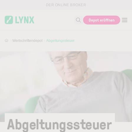
Skip to main content
DER ONLINE BROKER
Depot eröffnen
Suche nach Thema, ISIN...
Wertschriftendepot
Abgeltungssteuer
Abgeltungssteuer