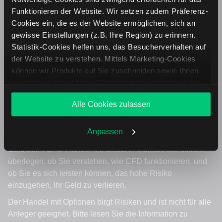
Funktionieren der Website. Wir setzen zudem Präferenz-
Cookies ein, die es der Website ermöglichen, sich an
gewisse Einstellungen (z.B. Ihre Region) zu erinnern.
Statistik-Cookies helfen uns, das Besucherverhalten auf
der Website zu verstehen. Mittels Marketing-Cookies
können wir Produkte auf Sie zuschneiden sowie Ihnen
zusammen mit weiteren Unternehmen personalisierte
Angebote unterbreiten. Sie entscheiden, welche Cookies
Alle Cookies zulassen
Sie zulassen oder ablehnen. Ihre Entscheidung können
Sie jederzeit in den
Cookie-Einstellungen
ändern.
Weitere Infos auch in unserer
Datenschutzerklärung
.
Anpassen