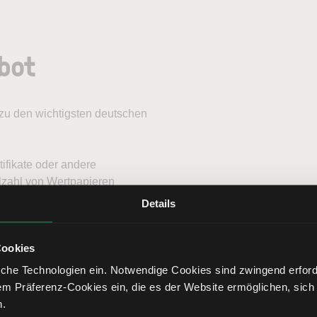
bot
u den wichtigsten deutschen
ifikate oder andere
lzahl von Wertpapieren
Details
Cookies
che Technologien ein. Notwendige Cookies sind zwingend erforde
em Präferenz-Cookies ein, die es der Website ermöglichen, sich
n
Futures
Forex
Zertifikate
n.