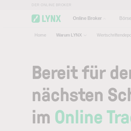
Skip to main content
DER ONLINE BROKER
Online Broker
Börs
Home
Warum LYNX
Wertschriftendepo
Bereit für de
nächsten Sch
im
Online Tr