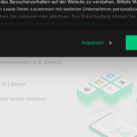
, das Besucherverhalten auf der Website zu verstehen. Mittels 
n sowie Ihnen zusammen mit weiteren Unternehmen personalisier
ies Sie zulassen oder ablehnen. Ihre Entscheidung können Sie 
re Infos auch in unserer
Datenschutzerklärung
.
 Aktien von beinahe jedem
Anpassen
t oder Stuttgart. Oder Sie
Aktienmärkten, z. B. direkt in
s 30 Ländern
siken besser erkennen