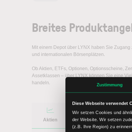
Breites Produktange
Mit einem Depot über LYNX haben Sie Zugang z
und internationalen Börsenplätzen.
Ob Aktien, ETFs, Optionen, Optionsscheine, Zert
Assetklassen – über LYNX können Sie eine Vie
handeln.
Zustimmung
Diese Webseite verwendet 
Wir setzen Cookies und ähnli
der Website. Wir setzen zud
Aktien
ETFs
Optione
(z.B. Ihre Region) zu erinner