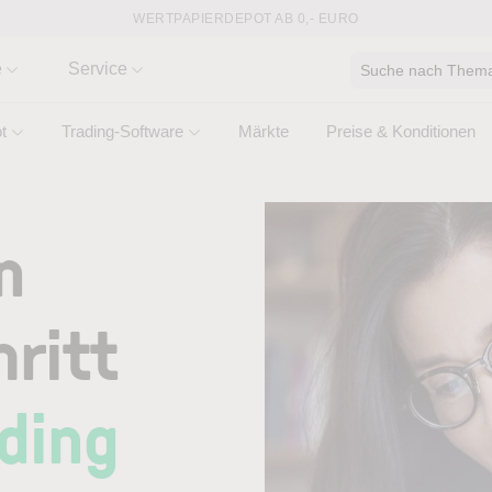
WERTPAPIERDEPOT AB 0,- EURO
e
Service
Suche nach Thema,
t
Trading-Software
Märkte
Preise & Konditionen
n
ritt
ading