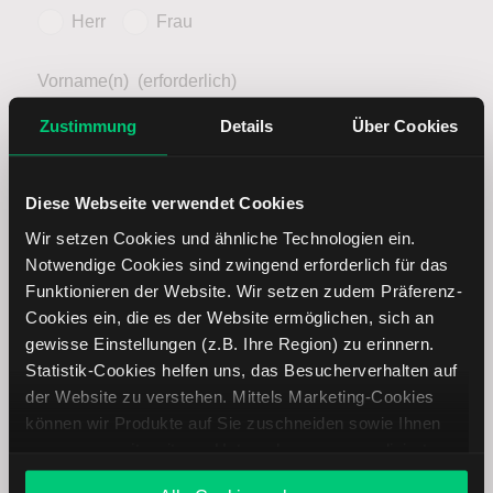
Herr
Frau
Vorname(n)
(erforderlich)
Zustimmung
Details
Über Cookies
Alle Vornamen wie im Ausweis angeben
Diese Webseite verwendet Cookies
Nachname
(erforderlich)
Wir setzen Cookies und ähnliche Technologien ein.
Notwendige Cookies sind zwingend erforderlich für das
Funktionieren der Website. Wir setzen zudem Präferenz-
Cookies ein, die es der Website ermöglichen, sich an
E-Mail-Adresse
(erforderlich)
gewisse Einstellungen (z.B. Ihre Region) zu erinnern.
Statistik-Cookies helfen uns, das Besucherverhalten auf
der Website zu verstehen. Mittels Marketing-Cookies
können wir Produkte auf Sie zuschneiden sowie Ihnen
Ich willige ein, dass die LYNX B.V. mich per E-
zusammen mit weiteren Unternehmen personalisierte
Mail über Dienstleistungen, Veranstaltungen und
Angebote unterbreiten. Sie entscheiden, welche Cookies
relevante Angebote informiert. Meine