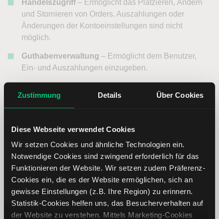
Handelszugriff
– Ermöglicht das Platzieren, Ändern
und Stornieren von Orders. Auszahlungen oder
Änderungen der Kontoeinstellungen sind nicht
möglich.
Guthabenverwaltung
– Ermöglicht dem Benutzer,
Ein- und Auszahlungen einzugeben.
Zugang zu Kontoeinstellungen
– Ermöglicht die
Zustimmung
Details
Über Cookies
Verwaltung anderer Benutzerprofile, Berechtigungen
und bestimmter Kontoeinstellungen.
Diese Webseite verwendet Cookies
Die Vergabe von Zugriffsrechten berechtigt einen Benutzer
Wir setzen Cookies und ähnliche Technologien ein.
nicht
rechtlich dazu, in Ihrem Namen zu handeln – es sei
Notwendige Cookies sind zwingend erforderlich für das
denn, eine
Vollmacht (Power of Attorney, POA)
wurde
Funktionieren der Website. Wir setzen zudem Präferenz-
formal erteilt und von LYNX genehmigt.
Cookies ein, die es der Website ermöglichen, sich an
gewisse Einstellungen (z.B. Ihre Region) zu erinnern.
Bitte prüfen Sie sorgfältig, welche Zugriffsrechte für den
Statistik-Cookies helfen uns, das Besucherverhalten auf
vorgesehenen Zweck und das Vertrauensverhältnis
der Website zu verstehen. Mittels Marketing-Cookies
angemessen sind. Vergeben Sie nur die Rechte, die für