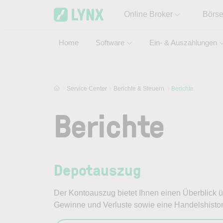
Skip to main content
Online Broker
Börs
Home
Software
Ein- & Auszahlungen
Service Center
Berichte & Steuern
Berichte
Berichte
Depotauszug
Der Kontoauszug bietet Ihnen einen Überblick üb
Gewinne und Verluste sowie eine Handelshistor