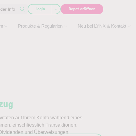
Login
Depot eröffnen
der Info
rn
Produkte & Regularien
Neu bei LYNX & Kontakt
zug
tivitäten auf Ihrem Konto während eines
en, einschliesslich Transaktionen,
Dividenden und Überweisungen.