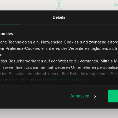
J
Details
Cookies
che Technologien ein. Notwendige Cookies sind zwingend erforde
nötigen persönliche Hilfe?
em Präferenz-Cookies ein, die es der Website ermöglichen, sich
eichen Sie uns
n.
, das Besucherverhalten auf der Website zu verstehen. Mittels 
n sowie Ihnen zusammen mit weiteren Unternehmen personalisier
ies Sie zulassen oder ablehnen. Ihre Entscheidung können Sie 
re Infos auch in unserer
Datenschutzerklärung
.
Anpassen