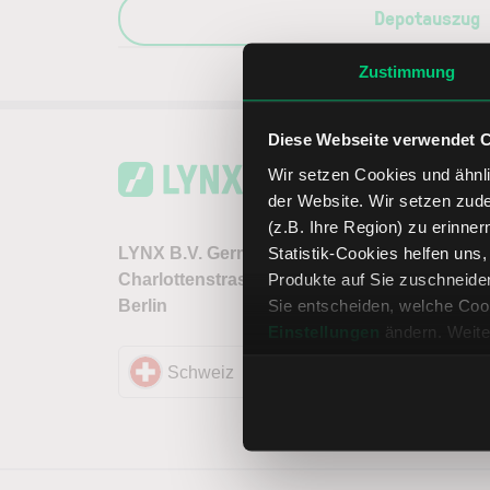
Depotauszug
Zustimmung
Diese Webseite verwendet 
Wir setzen Cookies und ähnli
Sie be
der Website. Wir setzen zud
So err
(z.B. Ihre Region) zu erinner
Statistik-Cookies helfen uns
LYNX B.V. Germany Branch
Produkte auf Sie zuschneide
Charlottenstrasse 68, 10117
Sie entscheiden, welche Cook
Berlin
Einstellungen
ändern. Weite
Schweiz