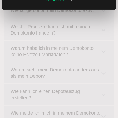
Wie lange bleibt mein Demokonto aktiv?
Welche Produkte kann ich mit meinem
Demokonto handeln?
Warum habe ich in meinem Demokonto
keine Echtzeit-Marktdaten?
Warum sieht mein Demokonto anders aus
als mein Depot?
Wie kann ich einen Depotauszug
erstellen?
Wie melde ich mich in meinem Demokonto