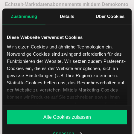
Echtzeit-Marktdatenabonnements mit dem Demokonto
teilen?
durch einen Klick auf
Ja
.
Zustimmung
Details
Über Cookies
Nachdem Sie Ihre Auswahl getroffen haben, klicken Sie
auf
Speichern
, um den Vorgang abzuschliessen.
Diese Webseite verwendet Cookies
Wir setzen Cookies und ähnliche Technologien ein.
Häufig gestellte Fragen
Notwendige Cookies sind zwingend erforderlich für das
Funktionieren der Website. Wir setzen zudem Präferenz-
Cookies ein, die es der Website ermöglichen, sich an
gewisse Einstellungen (z.B. Ihre Region) zu erinnern.
Kann ich mich mit meinem Demokonto in
Statistik-Cookies helfen uns, das Besucherverhalten auf
LYNX+ einloggen?
der Website zu verstehen. Mittels Marketing-Cookies
können wir Produkte auf Sie zuschneiden sowie Ihnen
Kann ich das Demokonto nutzen, wenn ich
zusammen mit weiteren Unternehmen personalisierte
noch kein Depot über LYNX eröffnet habe?
Angebote unterbreiten. Sie entscheiden, welche Cookies
Alle Cookies zulassen
Sie zulassen oder ablehnen. Ihre Entscheidung können
Sie jederzeit in den
Wie setze ich mein Demokonto zurück?
Cookie-Einstellungen
ändern.
Weitere Infos auch in unserer
Datenschutzerklärung
.
Anpassen