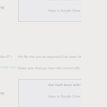
rry
Apps in Google Drive make it easy to c
able=0">
the file that you've requested has been deleted.
Make sure that you have the correct URL and that the owner 
Get stuff done with Google Drive
rry
Apps in Google Drive make it easy to c