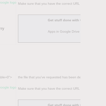
Make sure that you have the correct URL and that the owner 
Get stuff done with Google Drive
rry
Apps in Google Drive make it easy to c
able=0">
the file that you've requested has been deleted.
Make sure that you have the correct URL and that the owner 
Get stuff done with Google Drive