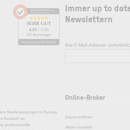
Immer up to dat
AUSGEZEICHNET
.org
Kundenbewertungen
Newslettern
SEHR GUT
4.83
/ 5.00
647 Bewertungen
Hinweis zu den Bewertungen
Ihre E-Mail-Adresse
(erforderli
Online-Broker
rere Niederlassungen in Europa
Depot eröffnen
ten Auswahl an
e professionelle
Aktien handeln