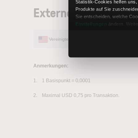
Statistik-Cookies helfen uns
Externe Gebühren (B
Produkte auf Sie zuschneide
Sie entscheiden, welche Cook
Einstellungen
ändern. Weite
Vereinigte Staaten
Anmerkungen:
1 Basispunkt = 0,0001
Maximal USD 0,75 pro Transaktion.