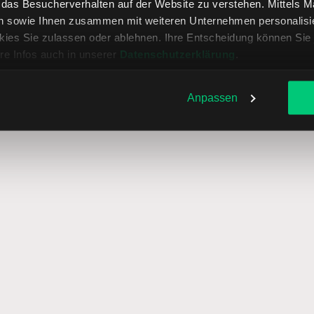
, das Besucherverhalten auf der Website zu verstehen. Mittels 
örsengebühren, Clearing-Ge
n sowie Ihnen zusammen mit weiteren Unternehmen personalisier
ies Sie zulassen oder ablehnen. Ihre Entscheidung können Sie 
re Infos auch in unserer
Datenschutzerklärung
.
BondDesk
IBKRATS
MuniCent
Anpassen