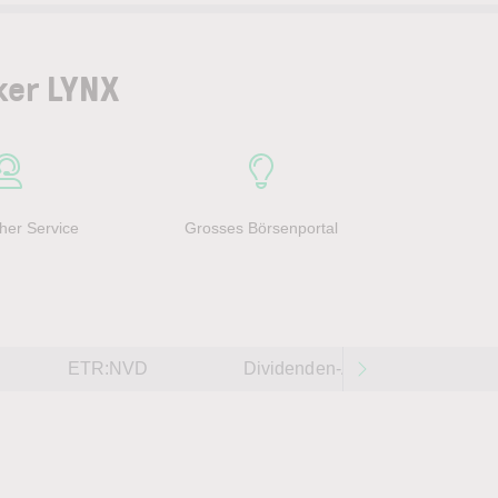
ker LYNX
her Service
Grosses Börsenportal
ETR:NVD
Dividenden-Aktien weltweit 202