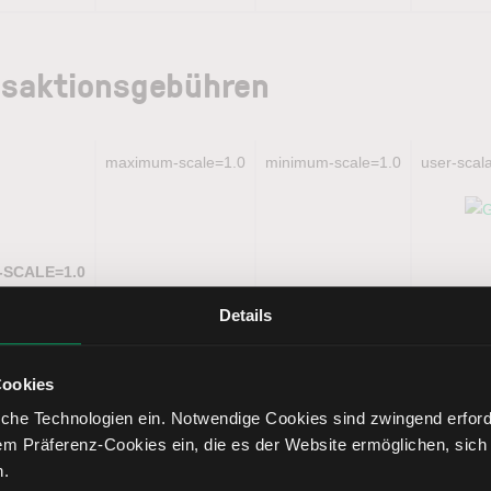
ansaktionsgebühren
maximum-scale=1.0
minimum-scale=1.0
user-scal
L-SCALE=1.0
Details
So
Cookies
che Technologien ein. Notwendige Cookies sind zwingend erforde
em Präferenz-Cookies ein, die es der Website ermöglichen, sich
n.