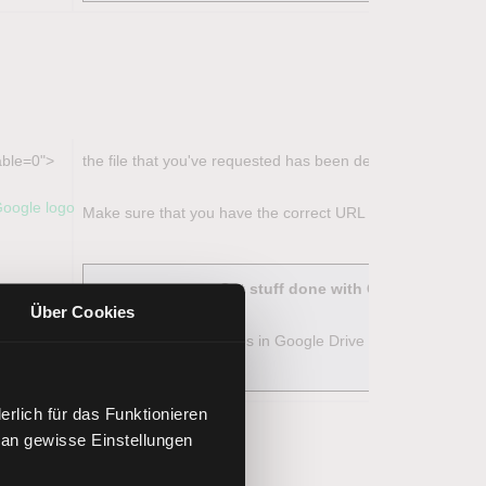
able=0">
the file that you've requested has been deleted.
Make sure that you have the correct URL and that the owner 
Get stuff done with Google Drive
Über Cookies
rry
Apps in Google Drive make it easy to c
rlich für das Funktionieren
 an gewisse Einstellungen